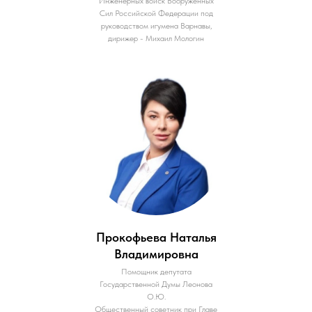
Инженерных войск Вооруженных
Сил Российской Федерации под
руководством игумена Варнавы,
дирижер - Михаил Мологин
Прокофьева Наталья
Владимировна
Помощник депутата
Государственной Думы Леонова
О.Ю.
Общественный советник при Главе