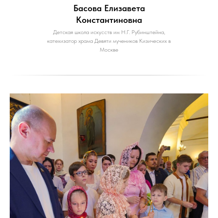
Басова Елизавета
Константиновна
Детская школа искусств им Н.Г. Рубинштейна,
катехизатор храма Девяти мучеников Кизических в
Москве