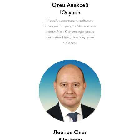
Отец Алексей
Юсупов
Иерей, секретарь Китайского
Подворья Патриарха Московского
и всея Руси Кирилла при храме
святителя Николая в Голутвине
г. Москвы
Леонов Олег
Юрьевич