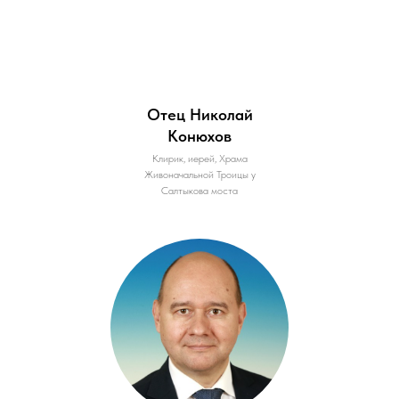
Отец Николай
Конюхов
Клирик, иерей, Храма
Живоначальной Троицы у
Салтыкова моста