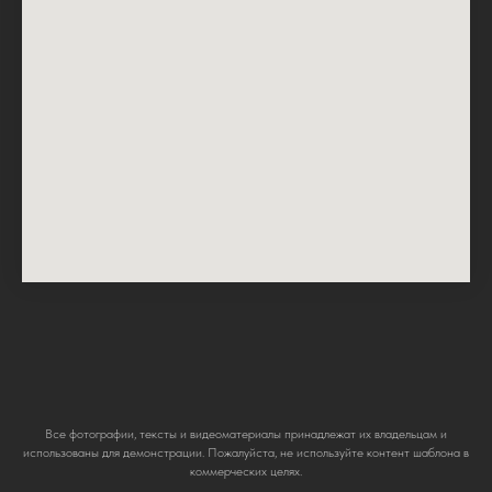
Все фотографии, тексты и видеоматериалы принадлежат их владельцам и
использованы для демонстрации. Пожалуйста, не используйте контент шаблона в
коммерческих целях.