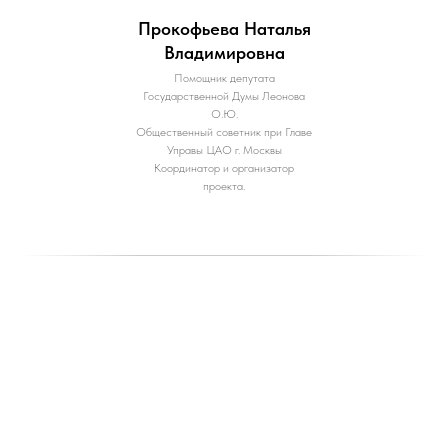
Прокофьева Наталья
Владимировна
Помощник депутата
Государственной Думы Леонова
О.Ю.
Общественный советник при Главе
Управы ЦАО г. Москвы
Координатор и организатор
проекта.