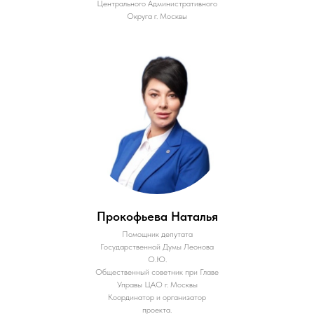
Центрального Административного
Округа г. Москвы
Прокофьева Наталья
Помощник депутата
Государственной Думы Леонова
О.Ю.
Общественный советник при Главе
Управы ЦАО г. Москвы
Координатор и организатор
проекта.