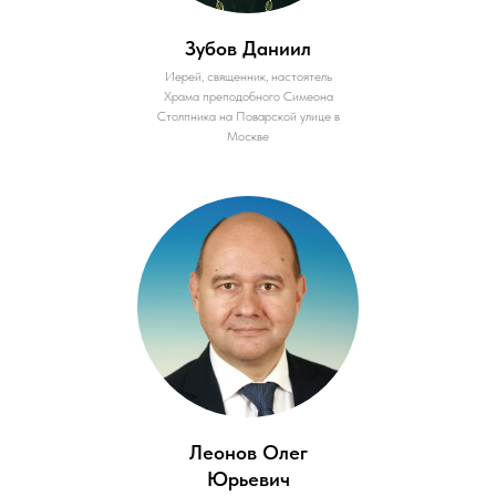
Зубов Даниил
Иерей, священник, настоятель
Храма преподобного Симеона
Столпника на Поварской улице в
Москве
Леонов Олег
Юрьевич