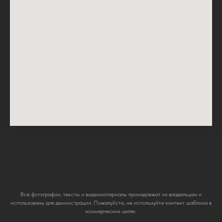
Все фотографии, тексты и видеоматериалы принадлежат их владельцам и
использованы для демонстрации. Пожалуйста, не используйте контент шаблона в
коммерческих целях.